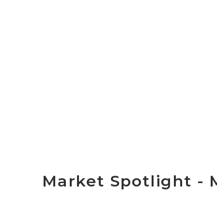
Market Spotlight - M
February 9, 2026 by
Jocelyn Johnson