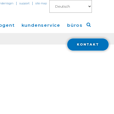
|
|
ndenlogin
support
site map
ogent
kundenservice
büros
KONTAKT
Amerika
ungen
Europa
en
Asien
 Connect for AWS
Financials
ions