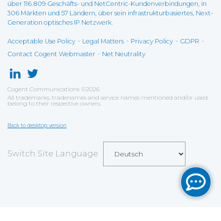
über 116.809 Geschäfts- und NetCentric-Kundenverbindungen, in
306 Märkten und 57 Ländern, über sein infrastrukturbasiertes, Next-
Generation optisches IP Netzwerk.
-
-
-
-
Acceptable Use Policy
Legal Matters
Privacy Policy
GDPR
-
Contact Cogent Webmaster
Net Neutrality
Cogent Communications
©
2026
All trademarks, tradenames and service names mentioned and/or used
belong to their respective owners.
Back to desktop version
Switch Site Language
Save