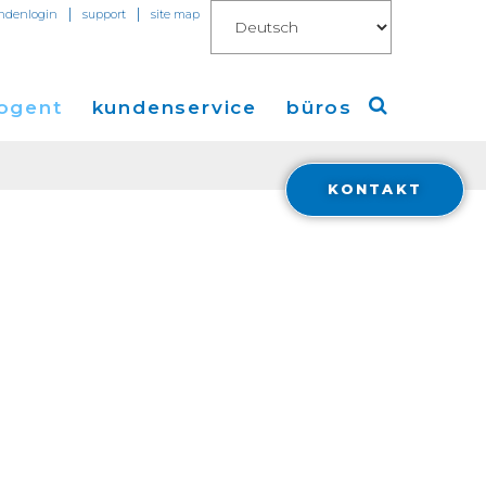
|
|
ndenlogin
support
site map
ogent
kundenservice
büros
KONTAKT
Amerika
ungen
Europa
en
Asien
 Connect for AWS
Financials
ions