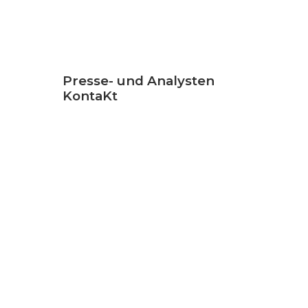
Presse- und Analysten
KontaKt
Jocelyn Johnson
Senior Marketing
Communications Manager
+1-202-295-4299
jajohnson@cogentco.com
MEDIA KIT