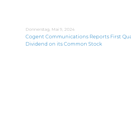
Donnerstag, Mai 9, 2024
Cogent Communications Reports First Quart
Dividend on its Common Stock
Mittwoch, Mai 1, 2024
Cogent Communications CEO to Present a
Donnerstag, April 25, 2024
Cogent Announces IPv4 Address Securitiza
Donnerstag, April 18, 2024
Cogent Communications to Host First Quart
Donnerstag, Februar 29, 2024