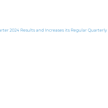
er 2024 Results and Increases its Regular Quarterly
t Three Upcoming Conferences
tion Offering
er 2024 Earnings Call on May 9, 2024