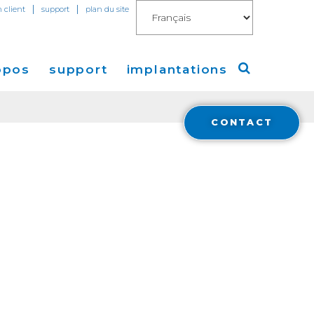
|
|
n client
support
plan du site
opos
support
implantations
CONTACT
Cogent
Amérique
de Presse
Europe
Asie
a
Financials
stisseurs
Cloud Connect for AWS