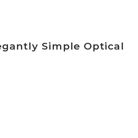
legantly Simple Optical
 highlighting key
ce and why waves can be a
 opportunity learn from
 superior option in terms
llation timelines.