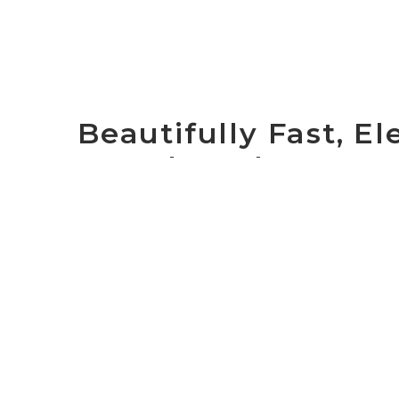
Beautifully Fast, E
Wavelengths
February 12, 2025 by Cogent Marketing
During February, we hosted Wave Webinars
features of our Optical Wavelengths servi
game changer for your network. This is an
our experts about why our wave service is a
of resilience, latency, availability and insta
Read on to view the recording