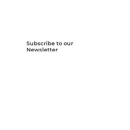
Subscribe to our
Newsletter
SUBSCRIBE
Tags
VPN
VPLS
Transport
4
1
1
Traffic
Redundancy
1
1
Optical Wavelength
8
MS Azure
MPLS IP-VPN
1
1