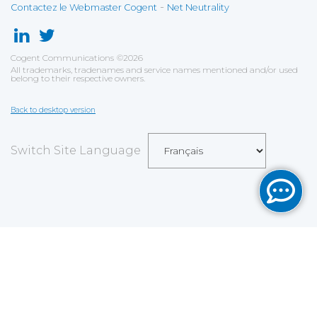
-
Contactez le Webmaster Cogent
Net Neutrality
Cogent Communications
©
2026
All trademarks, tradenames and service names mentioned and/or used
belong to their respective owners.
Back to desktop version
Switch Site Language
Sauvegarder
Choix utilisateur pour les Cookies
Nous utilisons des cookies afin de vous proposer les
meilleurs services possibles. Si vous déclinez
l'utilisation de ces cookies, le site web pourrait ne pas