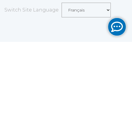
Switch Site Language
Sauvegarder
Choix utilisateur pour les Cookies
Nous utilisons des cookies afin de vous proposer les
meilleurs services possibles. Si vous déclinez
l'utilisation de ces cookies, le site web pourrait ne pas
fonctionner correctement.
Tout accepter
Tout décliner
En savoir plus
Analytics
Outils utilisés pour analyser les données de
navigation et mesurer l'efficacité du site internet afin
de comprendre son fonctionnement.