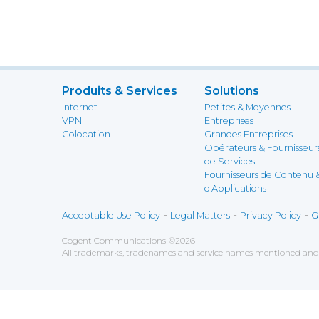
Produits & Services
Solutions
Internet
Petites & Moyennes
VPN
Entreprises
Colocation
Grandes Entreprises
Opérateurs & Fournisseur
de Services
Fournisseurs de Contenu 
d'Applications
-
-
-
Acceptable Use Policy
Legal Matters
Privacy Policy
G
Cogent Communications
©
2026
All trademarks, tradenames and service names mentioned and/o
Sauvegarder
Choix utilisateur pour les Cookies