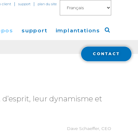
|
|
n client
support
plan du site
opos
support
implantations
CONTACT
Cogent
Amérique
de Presse
Europe
Asie
t d’esprit, leur dynamisme et
a
Dave Schaeffer, CEO
Financials
stisseurs
Cloud Connect for AWS