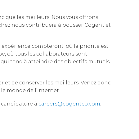
Governance
Our People
 d'Entreprise
Cloud Connect for Azure
c que les meilleurs. Nous vous offrons
Resources
Our Environment
Cloud Connect for Google Cloud
 chez nous contribuera à pousser Cogent et
Information Request
Our Network
Reports
 expérience compteront; où la priorité est
ipe, où tous les collaborateurs sont
qui tend à atteindre des objectifs mutuels
 et de conserver les meilleurs. Venez donc
le monde de l’Internet !
de candidature à
careers@cogentco.com
.