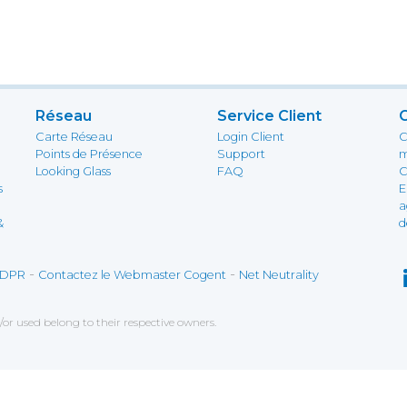
Réseau
Service Client
Carte Réseau
Login Client
C
Points de Présence
Support
m
Looking Glass
FAQ
C
s
E
a
&
d
-
-
DPR
Contactez le Webmaster Cogent
Net Neutrality
r used belong to their respective owners.