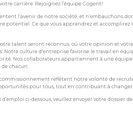
Cloud Connect Solutions
 votre carrière. Rejoignez l’équipe Cogent!
Responsabilité
ntent l’avenir de notre société, et n’embauchons don
otre potentiel. Ce que vous apprendrez et accomplirez
otre talent seront reconnus; où votre opinion et votre
. Notre culture d'entreprise favorise le travail en équ
rité. Nos collaborateurs appartiennent à une équipe 
s de chacun.
commissionnement reflètent notre volonté de recruter
pportunités pour tous, tout en contribuant à changer 
s d’emploi ci-dessous, veuillez envoyer votre dossier 