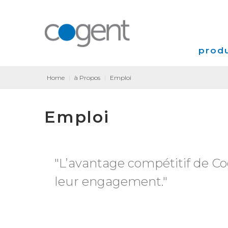
produ
Home
|
à Propos
|
Emploi
Intern
Emploi
VPN
Coloca
Transp
"L’avantage compétitif de Cog
leur engagement."