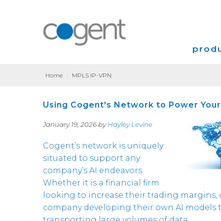
produ
Home
|
MPLS IP-VPN
Intern
Using Cogent's Network to Power Your
VPN
January 19, 2026 by
Hayley Levine
Coloca
Cogent’s network is uniquely
Transp
situated to support any
company’s AI endeavors.
Whether it is a financial firm
looking to increase their trading margins,
company developing their own AI models t
transporting large volumes of data.