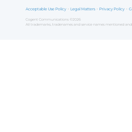
-
-
-
Acceptable Use Policy
Legal Matters
Privacy Policy
G
Cogent Communications
©
2026
All trademarks, tradenames and service names mentioned and/o
Sauvegarder
Choix utilisateur pour les Cookies
Nous utilisons des cookies afin de vous proposer les mei
fonctionner correctement.
Analytics
Tout accepter
Tout décliner
Outils utilisés pour
comprendre son f
Google Analytics
Functional
Accepter
Décliner
Outils utilisés pour vous app
AddThis
Unknown
Accepter
Décliner
Unknown