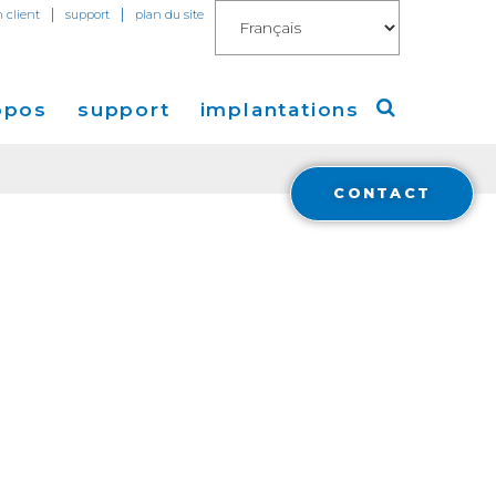
|
|
n client
support
plan du site
opos
support
implantations
CONTACT
Cogent
Amérique
de Presse
Europe
Asie
a
Financials
stisseurs
Cloud Connect for AWS