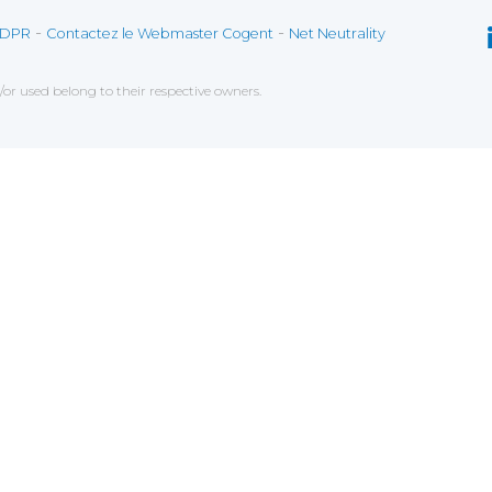
-
-
DPR
Contactez le Webmaster Cogent
Net Neutrality
r used belong to their respective owners.
lleurs services possibles. Si vous déclinez l'utilisatio
 analyser les données de navigation et mesurer l'efficac
onctionnement.
orter des fonctionnalités lores de votre navigation, ce