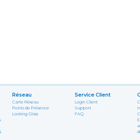
Réseau
Service Client
Carte Réseau
Login Client
C
Points de Présence
Support
m
Looking Glass
FAQ
C
s
E
a
&
d