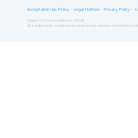
-
-
-
Acceptable Use Policy
Legal Matters
Privacy Policy
G
Cogent Communications
©
2026
All trademarks, tradenames and service names mentioned and/o
Sauvegarder
Choix utilisateur pour les Cookies
Nous utilisons des cookies afin de vous proposer les mei
fonctionner correctement.
Analytics
Tout accepter
Tout décliner
Outils utilisés pour
comprendre son f
Google Analytics
Functional
Accepter
Décliner
Outils utilisés pour vous app
AddThis
Unknown
Accepter
Décliner
Unknown