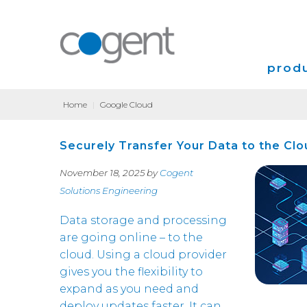
produ
Home
|
Google Cloud
Intern
Securely Transfer Your Data to the Clo
VPN
November 18, 2025 by
Cogent
Coloca
Solutions Engineering
Transp
Data storage and processing
are going online – to the
cloud. Using a cloud provider
gives you the flexibility to
expand as you need and
deploy updates faster. It can