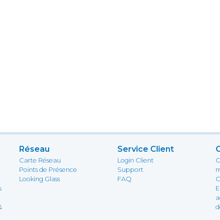
Réseau
Service Client
Carte Réseau
Login Client
C
Points de Présence
Support
m
Looking Glass
FAQ
C
s
E
a
&
d