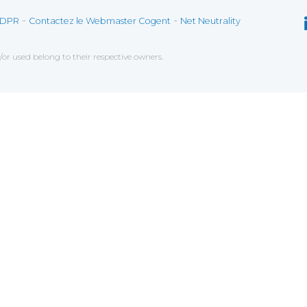
-
-
DPR
Contactez le Webmaster Cogent
Net Neutrality
r used belong to their respective owners.
lleurs services possibles. Si vous déclinez l'utilisatio
 analyser les données de navigation et mesurer l'efficac
onctionnement.
orter des fonctionnalités lores de votre navigation, ce