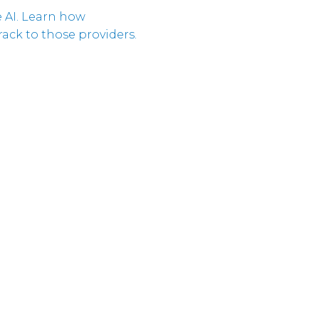
Cloud Connect Solutions
 AI. Learn how
Responsabilité
ack to those providers.