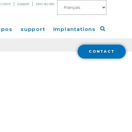
|
|
n client
support
plan du site
opos
support
implantations
CONTACT
Cogent
Amérique
de Presse
Europe
Asie
a
Financials
stisseurs
Cloud Connect for AWS