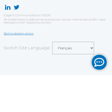
Cogent Communications
©
2026
All trademarks, tradenames and service names mentioned and/or used
belong to their respective owners.
Back to desktop version
Switch Site Language
Sauvegarder
Choix utilisateur pour les Cookies
Nous utilisons des cookies afin de vous proposer les
meilleurs services possibles. Si vous déclinez
l'utilisation de ces cookies, le site web pourrait ne pas
fonctionner correctement.