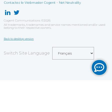
-
Contactez le Webmaster Cogent
Net Neutrality
Cogent Communications
©
2026
All trademarks, tradenames and service names mentioned and/or used
belong to their respective owners.
Back to desktop version
Switch Site Language
Sauvegarder
Choix utilisateur pour les Cookies
Nous utilisons des cookies afin de vous proposer les
meilleurs services possibles. Si vous déclinez
l'utilisation de ces cookies, le site web pourrait ne pas