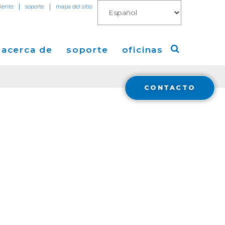
|
|
liente
soporte
mapa del sitio
acerca de
soporte
oficinas
CONTACTO
o
a de Cogent
America
 de Prensa
Europa
mientas
os
Asia
 de
cas
 Cogent
t Blog
 y
ent
tura en Medios
ral
a
Financials
ón con Inversores
Cloud Connect for AWS