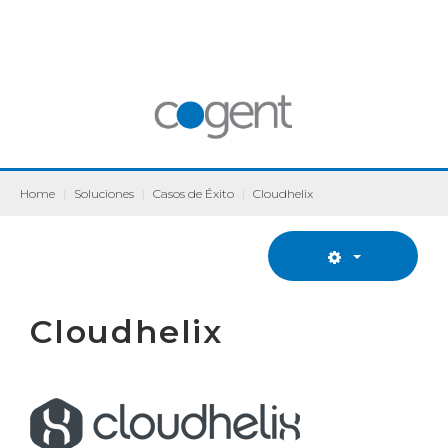
Home
|
Soluciones
|
Casos de Éxito
|
Cloudhelix
Cloudhelix