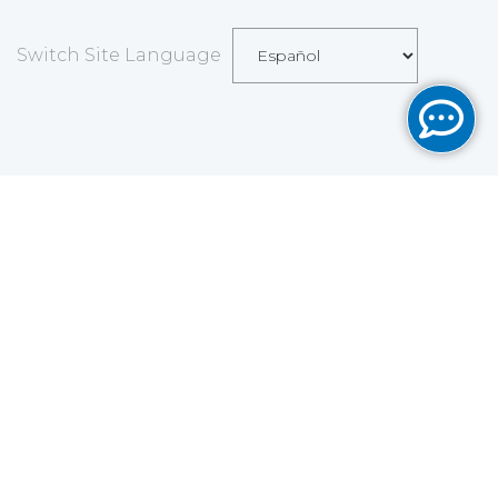
Switch Site Language
Save
Cookies user preferences
We use cookies to ensure you to get the best
experience on our website. If you decline the use of
cookies, this website may not function as expected.
Analytics
Accept all
Decline all
Read more
Tools used
to analyze
the data to measure the effectiveness of a website
and to understand how it works.
Google Analytics
Functional