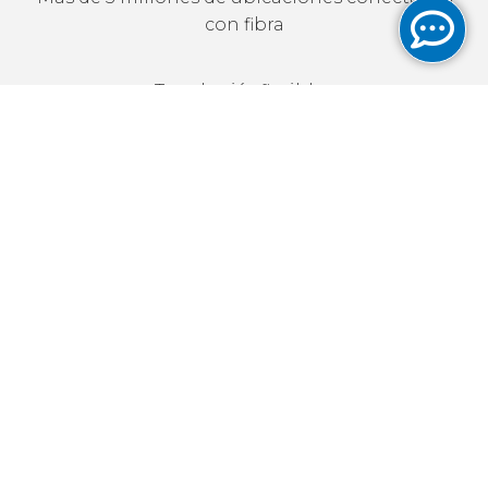
con fibra
Topologiás flexibles
De Punto-a-Punto hasta Malla Completa
Conexiónes privadas y seguras
Escalable para responder a sus necesidades
de conectividad