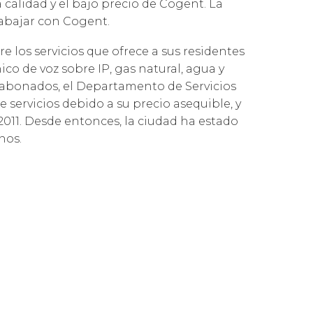
 calidad y el bajo precio de Cogent. La
Governance
Our People
sabilidad Social
rabajar con Cogent.
Cloud Connect for Azure
ativa
Resources
Our Environment
 los servicios que ofrece a sus residentes
Cloud Connect for Google Cloud
ico de voz sobre IP, gas natural, agua y
Information Request
Our Network
s abonados, el Departamento de Servicios
Reports
 servicios debido a su precio asequible, y
2011. Desde entonces, la ciudad ha estado
nos.