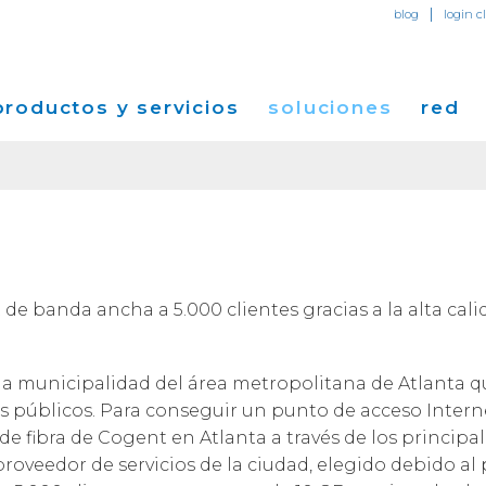
|
blog
login c
productos y servicios
soluciones
red
Acceso Internet Dedicad
Internet
Soluciones para Pequeñas y Medianas
Mapa de Red
Acerc
Empresa
Tránsito IP
Servicios Ethernet
VPN
Puntos de Presencia
Notas
Soluciones para Empresas
Global Peer Connect
MPLS IP-VPN
Centro de Datos Cogent
Colocación
Rendimiento y Herra
Event
e banda ancha a 5.000 clientes gracias a la alta calid
Soluciones para Operadoras y Proveedores
SD-WAN
Utility Computing
Longitudes de onda ópti
Transporte
Servicios
Edificios Conectados
Cogen
na municipalidad del área metropolitana de Atlanta q
Soluciones para Proveedores de Contenido
Centro de Datos Cog
Cober
Aplicaciones
s públicos. Para conseguir un punto de acceso Intern
Centro de Datos Neut
Carrer
d de fibra de Cogent en Atlanta a través de los principa
Casos de Éxito
proveedor de servicios de la ciudad, elegido debido al
Relaci