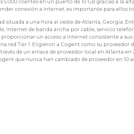
.000 clientes en un puerto de 10 GB gracias a la alta
Cloud Connect Solutions
Respon
ender conexión a Internet, es importante para ellos t
Corpor
situada a una hora al oeste de Atlanta, Georgia. Entre
ble, Internet de banda ancha por cable, servicio telefón
r proporcionar un acceso a Internet consistente a su
na red Tier 1. Eligieron a Cogent como su proveedor de
 través de un enlace de proveedor local en Atlanta en 
e Cogent que nunca han cambiado de proveedor en 10 a