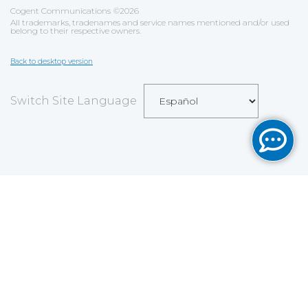
Cogent Communications
©
2026
All trademarks, tradenames and service names mentioned and/or used
belong to their respective owners.
Back to desktop version
Switch Site Language
Save
Cookies user preferences
We use cookies to ensure you to get the best
experience on our website. If you decline the use of
cookies, this website may not function as expected.
Analytics
Accept all
Decline all
Read more
Tools used
to analyze