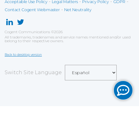
-
-
-
-
Acceptable Use Policy
Legal Matters
Privacy Policy
GDPR
-
Contact Cogent Webmaster
Net Neutrality
Cogent Communications
©
2026
All trademarks, tradenames and service names mentioned and/or used
belong to their respective owners.
Back to desktop version
Switch Site Language
Save
Cookies user preferences
We use cookies to ensure you to get the best
experience on our website. If you decline the use of