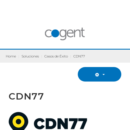
Home
|
Soluciones
|
Casos de Éxito
|
CDN77
CDN77