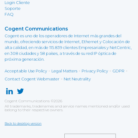
Login Cliente
Soporte
FAQ
Cogent Communications
Cogent es uno de los operadores de Internet más grandes del
mundo, ofreciendo servicios de Internet, Ethernet y Colocación de
alta calidad, en más de 115.839 clientes Empresariales y NetCentric,
en 308 ciudades y 58 países, a través de su red IP óptica de
próxima generación.
-
-
-
-
Acceptable Use Policy
Legal Matters
Privacy Policy
GDPR
-
Contact Cogent Webmaster
Net Neutrality
Cogent Communications
©
2026
All trademarks, tradenames and service names mentioned and/or used
belong to their respective owners.
Back to desktop version