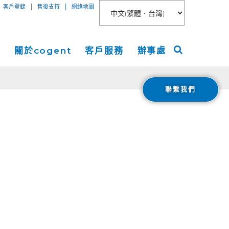
|
|
客戶登錄
售後支持
網絡地圖
絡
關於cogent
客戶服務
辦事處
聯繫我們
聯網接入
關於
美洲
服務
新聞稿
歐洲
 Peer Connect
IP-VPN
nt數據中心
活動
亞洲
AN
務器租用
宇
ogent Blog
媒體報導
Cloud Connect for AWS
職業生涯
Cloud Connect for Azure
Financials
投資者關係