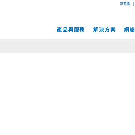
|
部落格
產品與服務
解決方案
網
專用互
互聯網
中小企業解決方案
網絡地圖
IP傳輸
以太網
VPN
大型企業解決方案
服務地點
Global
MPLS 
Coge
託管服務
運營商和網絡服務提供商解決方案
性能和工具
SD-W
物理服
面向內容和應用服務提供商的解決方案
Cogent光纖專線樓
C
成功案例
Cogent數據中心
Cloud Connect Solutions
中立運營商數據中心