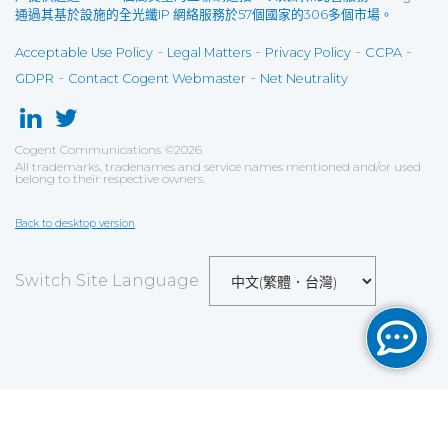
通過其基於設施的全光纖IP 網絡服務於57個國家的306多個市場。
-
-
-
-
Acceptable Use Policy
Legal Matters
Privacy Policy
CCPA
-
-
GDPR
Contact Cogent Webmaster
Net Neutrality
Cogent Communications
©
2026
All trademarks, tradenames and service names mentioned and/or used
belong to their respective owners.
Back to desktop version
Switch Site Language
Save
Cookies user preferences