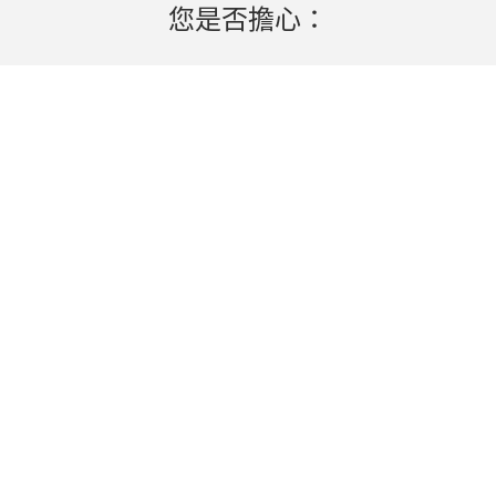
您是否擔心：
高效地交付您的產品？
我們以合理的價格提供高效的全球連接
VPN
以太網 P2P/VPLS