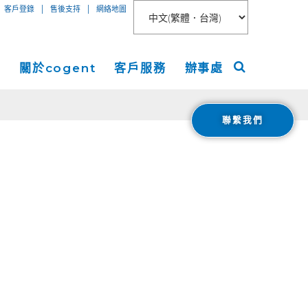
|
|
客戶登錄
售後支持
網絡地圖
絡
關於cogent
客戶服務
辦事處
聯繫我們
聯網接入
關於
美洲
服務
新聞稿
歐洲
 Peer Connect
IP-VPN
nt數據中心
活動
亞洲
AN
務器租用
宇
ogent Blog
媒體報導
Cloud Connect for AWS
職業生涯
Cloud Connect for Azure
Financials
投資者關係