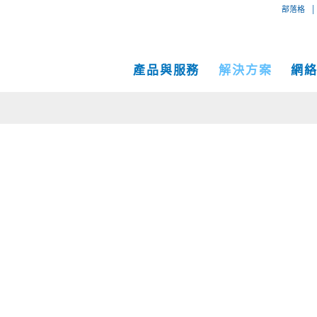
|
部落格
產品與服務
解決方案
網
專用互
互聯網
中小企業解決方案
網絡地圖
IP傳輸
以太網
VPN
大型企業解決方案
服務地點
Global
MPLS 
Coge
託管服務
運營商和網絡服務提供商解決方案
性能和工具
SD-W
物理服
面向內容和應用服務提供商的解決方案
Cogent光纖專線樓
C
成功案例
Cogent數據中心
Cloud Connect Solutions
中立運營商數據中心