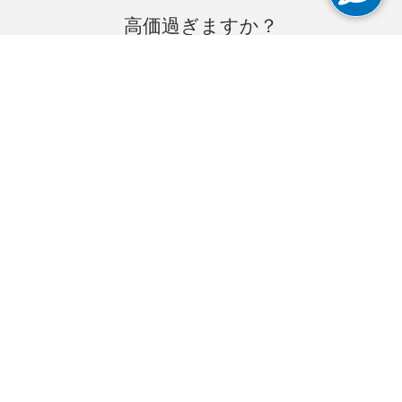
高価過ぎますか？
当社は競争力に長け、高速で、信
頼性の高い企業インターネットを
提供します。
インターネット
インターネット専用回線