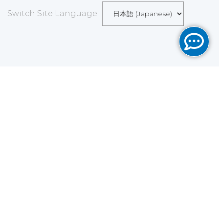
Switch Site Language
Save
Cookies user preferences
We use cookies to ensure you to get the best
experience on our website. If you decline the use of
cookies, this website may not function as expected.
Analytics
Accept all
Decline all
Read more
Tools used
to analyze
the data to measure the effectiveness of a website
and to understand how it works.
Google Analytics
Functional
Accept
Decline