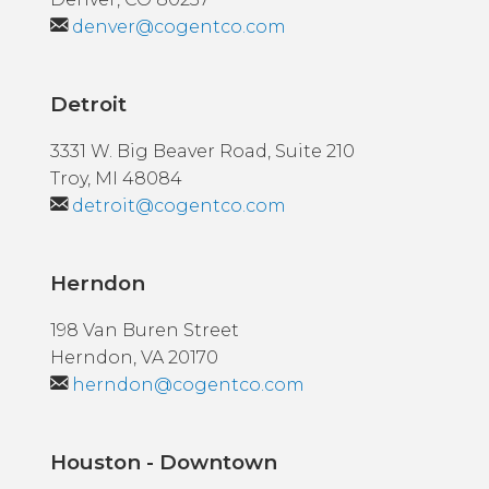
denver@cogentco.com
Detroit
3331 W. Big Beaver Road, Suite 210
Troy, MI 48084
detroit@cogentco.com
Herndon
198 Van Buren Street
Herndon, VA 20170
herndon@cogentco.com
Houston - Downtown