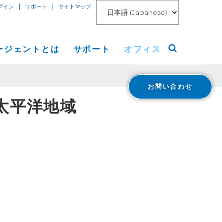
|
|
グイン
サポート
サイトマップ
ージェントとは
サポート
オフィス
お問い合わせ
アメリカ大陸
太平洋地域
リリース
ヨーロッパ等
ト
アジア
ング
 Blog
報道
loud Connect for AWS
報
loud Connect for Azure
Financials