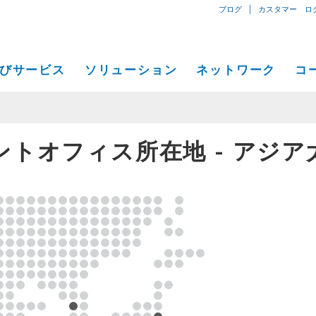
|
ブログ
カスタマー ロ
びサービス
ソリューション
ネットワーク
コ
専用線型インターネット専用接続
小中規模ビジネス向けソリューション
ネットワークマップ
概要
ントオフィス所在地 - アジア
IPトランジット
イーサネット
プライベートネットワーク）
大企業向けソリューション
サービス地域
プレス
Global Peer Connect
MPLS IP-VPN
コージェントデータセンター
通信事業、サービスプロバイダー向けソリューション
パフォーマンス、ツール
イベン
SD-WAN
ユーティリティーコンピューティ
アプリおよびコンテンツプロバイダー向けソリューション
コージェント接続拠点ビル
Cogent
導入事例
コージェントデータセンター
プレス
C
Cloud Connect Solutions
一般通信事業者データセンター
採用情
C
IR情報