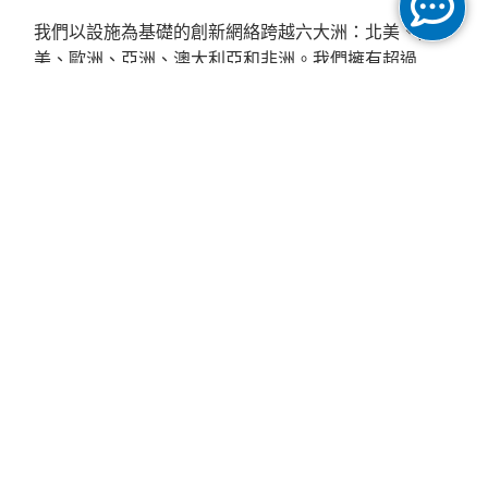
我們以設施為基礎的創新網絡跨越六大洲：北美、南
美、歐洲、亞洲、澳大利亞和非洲。我們擁有超過
149829公里城際光纖和超過55361公里城域光纖，為超
過306個主要市場提供服務，並與超過7630個其AS他
網絡互連。
成立於1999年
Cogent成立的理念，是視帶寬為一種商品——可以大
量生產並定價銷售。利用最新技術，我們建立了自己的
IP數據網絡，並使之獨立於傳統的RBOC（區域Bell
運營公司）擁有的語音網絡。通過這樣做，我們相信我
們可以將高質量帶寬的成本降低到市場上前所未有的水
平。今天，我們被公認為世界上最大的互聯網流量運營
商之一。