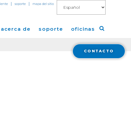
|
|
liente
soporte
mapa del sitio
acerca de
soporte
oficinas
CONTACTO
o
a de Cogent
America
 de Prensa
Europa
mientas
os
Asia
 de
cas
 Cogent
t Blog
 y
ent
tura en Medios
ral
a
Financials
ón con Inversores
Cloud Connect for AWS