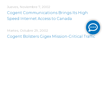
Jueves, Noviembre 7, 2002
Cogent Communications Brings Its High
Speed Internet Access to Canada
Martes, Octubre 29, 2002
Cogent Bolsters Gigex Mission-Critical Traffic
Martes, Octubre 1, 2002
Cogent Launches Data Centers with Free
Rack Space
Jueves, Septiembre 12, 2002
Cogent Acquires Key Assets From Fibercity
Networks
Jueves, Septiembre 5, 2002
Cogent Selects Switch and Data to Expand