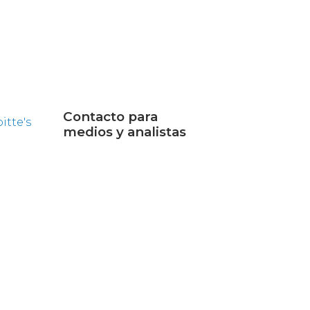
Contacto para
tte's
medios y analistas
Jocelyn Johnson
Senior Marketing
Communications Manager
+1-202-295-4299
jajohnson@cogentco.com
on
MEDIA KIT