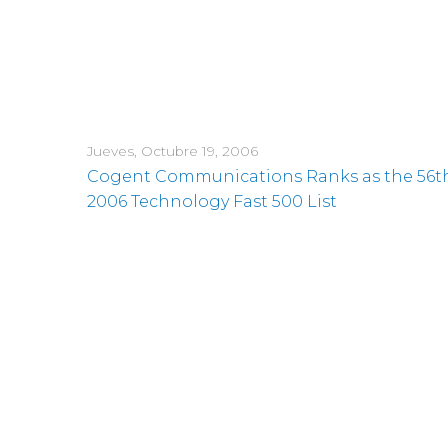
Jueves, Octubre 19, 2006
Cogent Communications Ranks as the 56th
2006 Technology Fast 500 List
Martes, Septiembre 19, 2006
Cogent Communications Named as One of t
Miércoles, Septiembre 6, 2006
Cogent Communications CEO to Present at
September 11th
Martes, Agosto 8, 2006