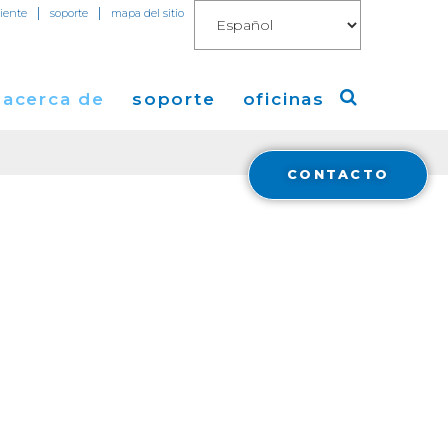
|
|
liente
soporte
mapa del sitio
acerca de
soporte
oficinas
CONTACTO
o
a de Cogent
America
 de Prensa
Europa
mientas
os
Asia
 de
cas
 Cogent
t Blog
 y
ent
tura en Medios
ral
a
Financials
ón con Inversores
Cloud Connect for AWS