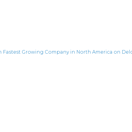
 Fastest Growing Company in North America on Deloi
he Top Wholesale Carriers in Europe
 Jefferies 4th Annual Communications Conference 