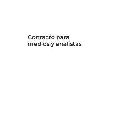
Contacto para
medios y analistas
Jocelyn Johnson
e 25th
Senior Marketing
Communications Manager
+1-202-295-4299
jajohnson@cogentco.com
MEDIA KIT