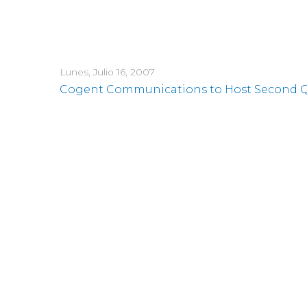
Lunes, Julio 16, 2007
Cogent Communications to Host Second Qua
Lunes, Junio 18, 2007
Cogent Communications CEO to Present at
Lunes, Junio 11, 2007
Cogent Communications Group, Inc. Annou
Martes, Junio 5, 2007
Cogent Communications CEO to Present at
Technology/Communications/Internet Con
Martes, Junio 5, 2007