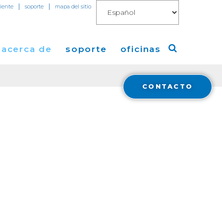
|
|
liente
soporte
mapa del sitio
acerca de
soporte
oficinas
CONTACTO
o
a de Cogent
America
 de Prensa
Europa
mientas
os
Asia
 de
cas
 Cogent
t Blog
 y
ent
tura en Medios
ral
a
Financials
ón con Inversores
Cloud Connect for AWS