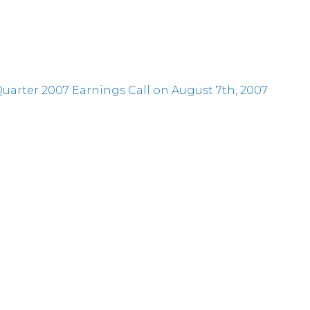
rter 2007 Earnings Call on August 7th, 2007
 the 17th Annual Wachovia Equity Conference on Jun
nces Closing of Convertible Note Offering
 the Bear Stearns 18th Annual
ference on June 12th