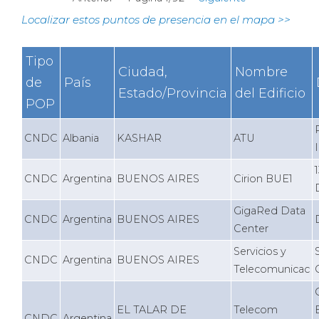
Localizar estos puntos de presencia en el mapa >>
Tipo
Ciudad,
Nombre
de
País
Estado/Provincia
del Edificio
POP
CNDC
Albania
KASHAR
ATU
CNDC
Argentina
BUENOS AIRES
Cirion BUE1
GigaRed Data
CNDC
Argentina
BUENOS AIRES
Center
Servicios y
CNDC
Argentina
BUENOS AIRES
Telecomunicac
EL TALAR DE
Telecom
CNDC
Argentina