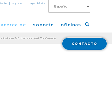
|
|
liente
soporte
mapa del sitio
acerca de
soporte
oficinas
unications & Entertainment Conference
CONTACTO
o
a de Cogent
America
 de Prensa
Europa
mientas
os
Asia
 de
cas
 Cogent
t Blog
 y
ent
tura en Medios
ral
a
Financials
ón con Inversores
Cloud Connect for AWS