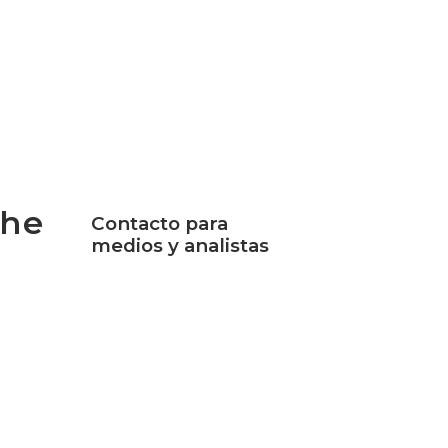
the
Contacto para
medios y analistas
Jocelyn Johnson
ce
Senior Marketing
Communications Manager
 of the
+1-202-295-4299
hief
jajohnson@cogentco.com
&
e
MEDIA KIT