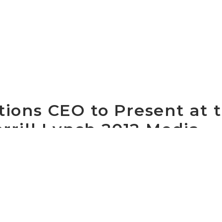
ons CEO to Present at 
rill Lynch 2012 Media,
Entertainment Conferen
ent Communications Group, Inc. (NASDAQ: CCOI), one
orld, today announced that Dave Schaeffer, Cogent's c
 of America Merrill Lynch 2012 Media, Communications 
, September 13th. The conference is being held at th