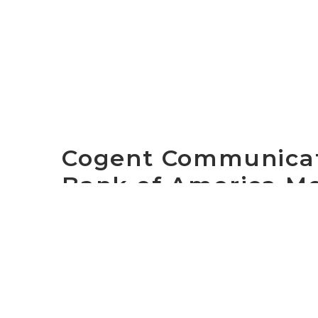
Cogent Communicati
Bank of America Mer
Communications & 
WASHINGTON, D.C. September 4, 2012 – Cog
largest Internet service providers in the w
executive officer, will present at the Bank
Entertainment Conference at 8:45 a.m. PDT