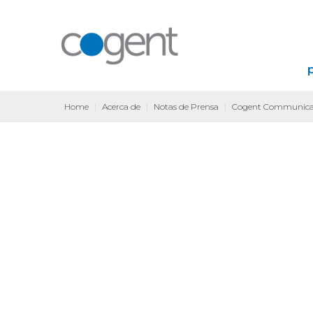
Home
|
Acerca de
|
Notas de Prensa
|
Cogent Communicati