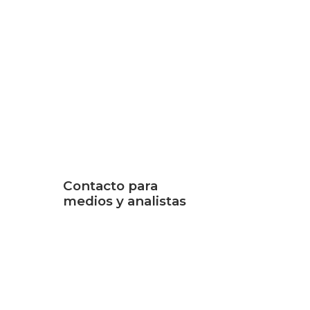
Contacto para
medios y analistas
Jocelyn Johnson
Senior Marketing
Communications Manager
est
+1-202-295-4299
ief
jajohnson@cogentco.com