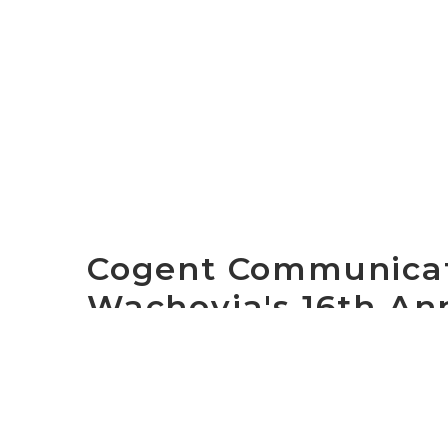
Cogent Communicati
Wachovia's 16th An
Conference on June
WASHINGTON, D.C., June 16, 2006 - Cogent 
Ethernet Internet service provider in the 