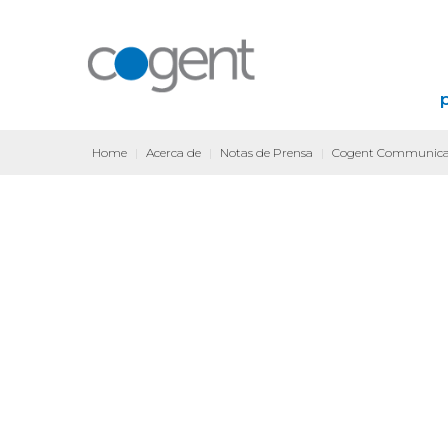
Home
|
Acerca de
|
Notas de Prensa
|
Cogent Communicati