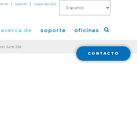
|
|
liente
soporte
mapa del sitio
acerca de
soporte
oficinas
on June 21st
CONTACTO
o
a de Cogent
America
 de Prensa
Europa
mientas
os
Asia
 de
cas
 Cogent
t Blog
 y
ent
tura en Medios
ral
a
Financials
ón con Inversores
Cloud Connect for AWS