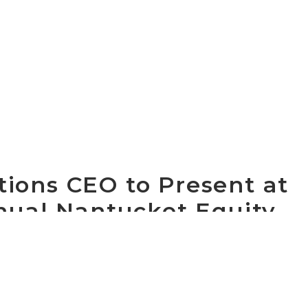
ons CEO to Present at
nual Nantucket Equity
 21st
Communications Group, Inc. (NASDAQ: CCOI), the larg
United States, today announced that Dave Schaeffer, ch