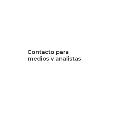
Contacto para
medios y analistas
e
Jocelyn Johnson
Senior Marketing
 the
Communications Manager
hief
+1-202-295-4299
h 17th.
jajohnson@cogentco.com
ing to
MEDIA KIT
o