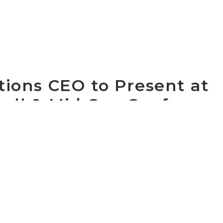
ons CEO to Present at
mall & Mid Cap Conferenc
t Communications Group, Inc. (NASDAQ: CCOI), one of
 in the world, today announced that Dave Schaeffer, c
h Annual Small & Mid Cap Conference at 2:25 pm PT, Marc
easons in Las Vegas.
 access a live audio webcast of the presentation by go
 website (http://www.cogentco.com/us/ir_events.php) t
 replay of the webcast will be available on Cogent's IR