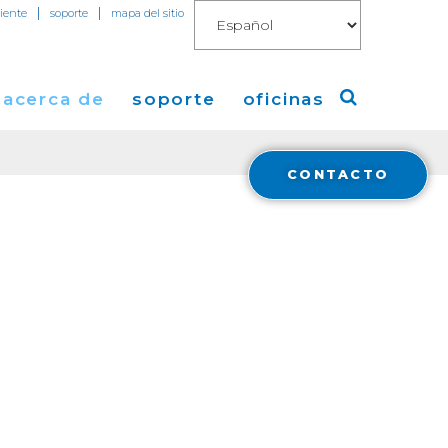
|
|
liente
soporte
mapa del sitio
acerca de
soporte
oficinas
CONTACTO
o
a de Cogent
America
 de Prensa
Europa
mientas
os
Asia
 de
cas
 Cogent
t Blog
 y
ent
tura en Medios
ral
a
Financials
ón con Inversores
Cloud Connect for AWS