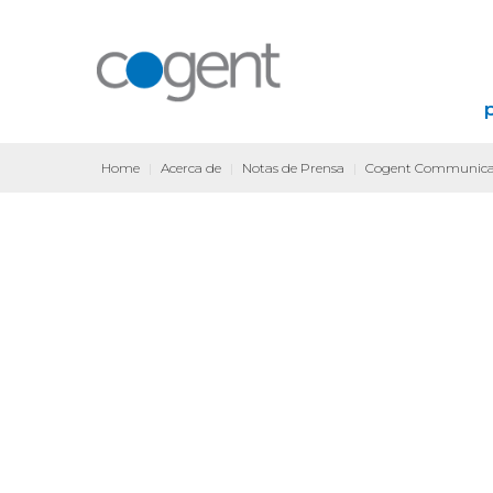
Home
|
Acerca de
|
Notas de Prensa
|
Cogent Communicatio