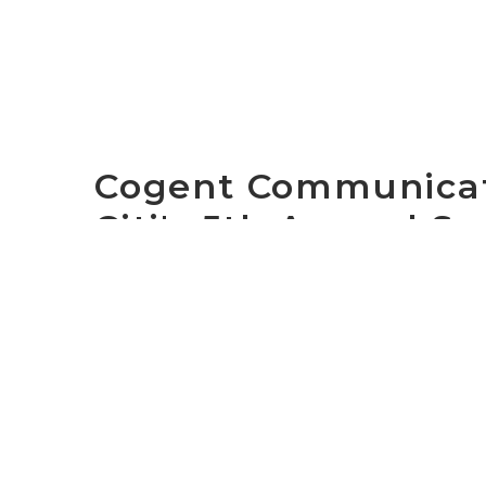
Cogent Communicati
Citi's 5th Annual S
WASHINGTON, D.C., March 10, 2008 - Cogen
largest Ethernet Internet service providers
executive officer, will present at Citi's 5t
The conference is being held at the Four S
Investors and other interested parties may
the Investor Relations section of Cogent's
access the link to the live audio webcast. A