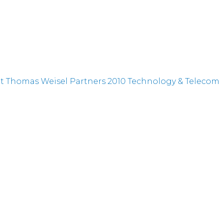
 Thomas Weisel Partners 2010 Technology & Telecom
at Two Upcoming Conferences
 J.P. Morgan's Smid Cap Conference
at Two Upcoming Conferences