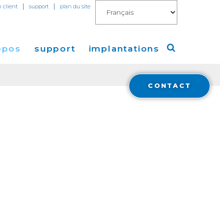
|
|
n client
support
plan du site
opos
support
implantations
CONTACT
Cogent
Amérique
de Presse
Europe
Asie
a
Financials
stisseurs
Cloud Connect for AWS