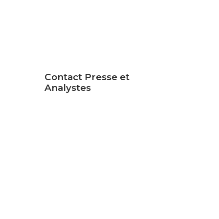
Contact Presse et
Analystes
Jocelyn Johnson
Senior Marketing
Communications Manager
+1-202-295-4299
jajohnson@cogentco.com
MEDIA KIT