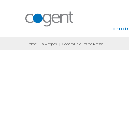
produ
Home
|
à Propos
|
Communiqués de Presse
Intern
VPN
Coloca
Transp