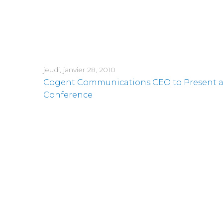
jeudi, janvier 28, 2010
Cogent Communications CEO to Present at
Conference
lundi, décembre 28, 2009
Cogent Communications CEO to Present 
lundi, novembre 23, 2009
Cogent Communications CEO to Present at
mercredi, novembre 11, 2009
Cogent Communications CEO to Present 