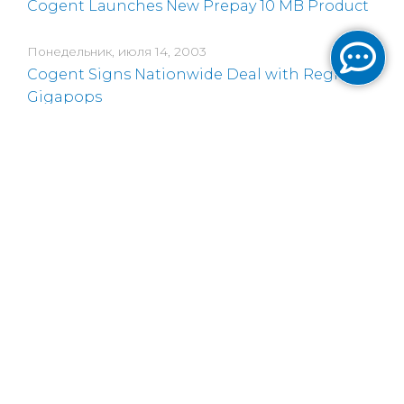
Cogent Launches New Prepay 10 MB Product
Понедельник, июля 14, 2003
Cogent Signs Nationwide Deal with Regional
Gigapops
Понедельник, июня 30, 2003
Cogent Connects 2nd C-SPAN Distance
Learning Center
Четверг, июня 19, 2003
Cogent Reaches Agreement on Restructuring
and $41 Million in New Funding
Пятница, июня 6, 2003
Cogent Guarantees 5-Day Service to At-Risk
Cable & Wireless Customers