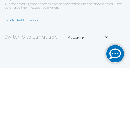
All trademarks, tradenames and service names mentioned and/or used
belong to their respective owners.
Back to desktop version
Switch Site Language
Save
Cookies user preferences
We use cookies to ensure you to get the best
experience on our website. If you decline the use of
cookies, this website may not function as expected.
Analytics
Accept all
Decline all
Read more
Tools used
to analyze