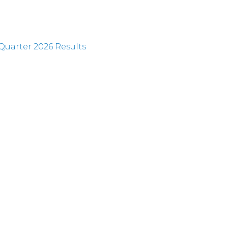
uarter 2026 Results
t Three Upcoming Conferences
rter 2026 Earnings Call on August 6, 2026
of Sale of 10 Data Center Facilities
ve Agreement to Sell 10 Data Center Facilities