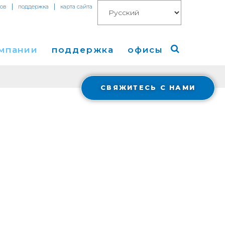
|
|
тов
поддержка
карта сайта
омпании
поддержка
офисы
СВЯЖИТЕСЬ С НАМИ
компании
Америка
изы
Европа
Азия
g
 в СМИ
Cloud Connect for AWS
Financials
весторами