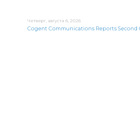
Четверг, августа 6, 2026
Cogent Communications Reports Second Q
Среда, июля 29, 2026
Cogent Communications CEO to Present a
Среда, июля 15, 2026
Cogent Communications to Host Second Qua
Понедельник, июня 29, 2026
Cogent Communications Announces Closing 
Вторник, мая 26, 2026
Cogent Communications Announces Definiti
Среда, мая 6, 2026