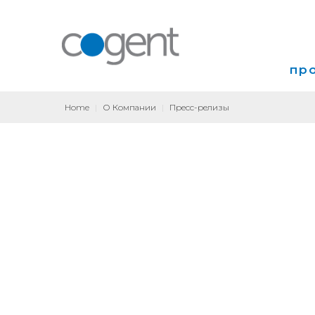
пр
Home
|
О Компании
|
Пресс-релизы
Инт
VP
Кол