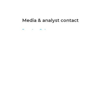
Media & analyst contact
Jocelyn Johnson
Senior Marketing
Communications Manager
+1-202-295-4299
jajohnson@cogentco.com
MEDIA KIT