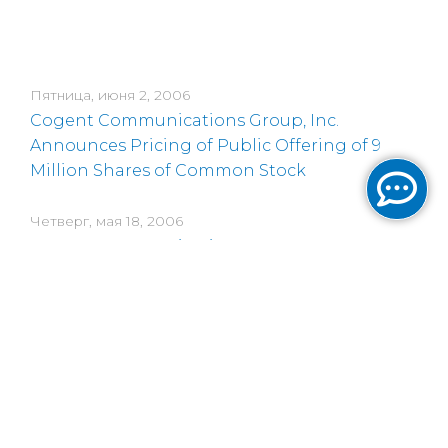
Пятница, июня 2, 2006
Cogent Communications Group, Inc.
Announces Pricing of Public Offering of 9
Million Shares of Common Stock
Четверг, мая 18, 2006
Cogent Communications Group, Inc.
Announces Stock Offering
Среда, мая 10, 2006
Cogent Communications Reports First
Quarter 2006 Results
Среда, мая 10, 2006