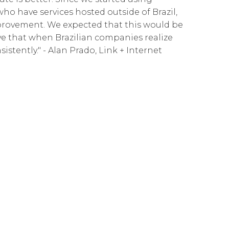
Cloud Connect for Azure
Governance
Our People
o have services hosted outside of Brazil,
вная
ность
improvement. We expected that this would be
Cloud Connect for Google Cloud
Resources
Our Environment
eve that when Brazilian companies realize
istently." - Alan Prado, Link + Internet
Information Request
Our Network