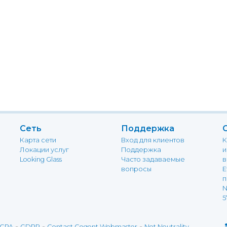
Сеть
Поддержка
Карта сети
Вход для клиентов
К
Локации услуг
Поддержка
и
Looking Glass
Часто задаваемые
в
вопросы
E
п
N
5
-
-
-
CPA
GDPR
Contact Cogent Webmaster
Net Neutrality