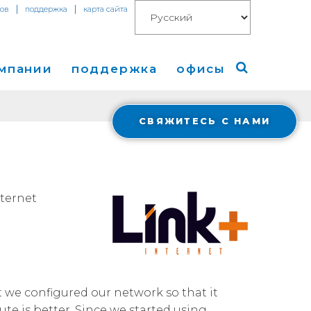
|
|
тов
поддержка
карта сайта
омпании
поддержка
офисы
СВЯЖИТЕСЬ С НАМИ
компании
Америка
изы
Европа
Азия
nternet
g
 в СМИ
 we configured our network so that it
Cloud Connect for AWS
Financials
весторами
te is better. Since we started using