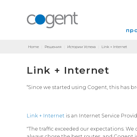
пр
Home
|
Решения
|
Истории Успеха
|
Link + Internet
Инт
Link + Internet
VP
Кол
“Since we started using Cogent, this has b
Link + Internet
is an Internet Service Provid
"The traffic exceeded our expectations. We
always chose the best routes, and Cogent i