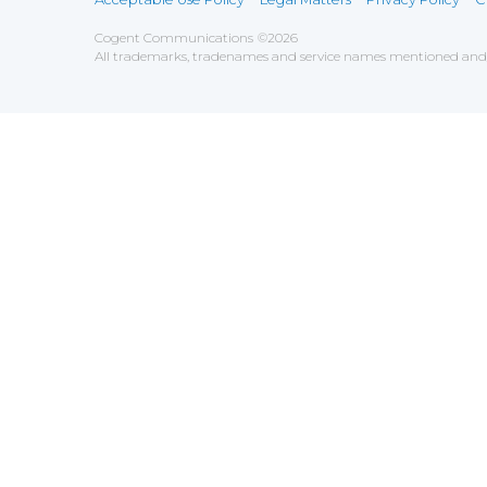
Cogent Communications
©
2026
All trademarks, tradenames and service names mentioned and/o
Save
Cookies user preferences
We use cookies to ensure you to get the best experien
Analytics
Accept all
Decline all
Tools used to analyze the
Google Analytics
Functional
Accept
Decline
Tools used to give you more fea
AddThis
Unknown
Accept
Decline
Unknown
Marketin
Accept
Decline
Set of te
Leadfeed