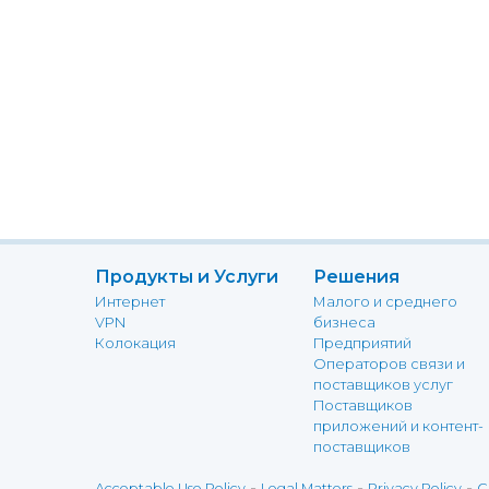
Продукты и Услуги
Решения
Интернет
Малого и среднего
VPN
бизнеса
Колокация
Предприятий
Операторов связи и
поставщиков услуг
Поставщиков
приложений и контент-
поставщиков
-
-
-
Acceptable Use Policy
Legal Matters
Privacy Policy
C