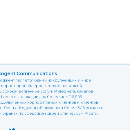
Cogent Communications
оджент является одним из крупнейших в мире
нтернет-провайдеров, предоставляющий
ысококачественные услуги Интернета, каналов
thernet и колокации для более чем 116,809
одключенных корпоративных клиентов и клиентов
etCentric. Коджент обслуживает более 306 рынков в
7 странах по средством своей оптической IP-сети.