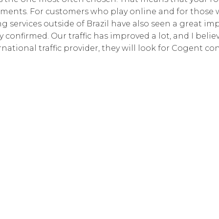
ents. For customers who play online and for those wh
Корпорати
ответствен
g services outside of Brazil have also seen a great 
y confirmed. Our traffic has improved a lot, and I beli
tional traffic provider, they will look for Cogent cons