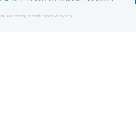
r used belong to their respective owners.
ce on our website. If you decline the use of cookies, 
 data to measure the effectiveness of a website and t
tures when navigating on the website, this can includ
g
chniques which have for object the commercial strateg
er