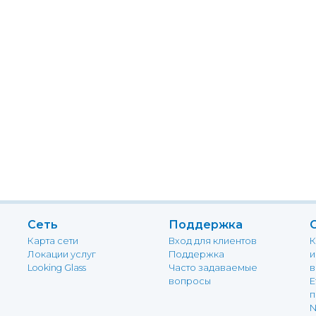
Сеть
Поддержка
Карта сети
Вход для клиентов
К
Локации услуг
Поддержка
и
Looking Glass
Часто задаваемые
в
вопросы
E
п
N