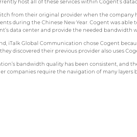
rrently host all of these services within Cogent’s data
Корпорати
ответствен
itch from their original provider when the company
vents during the Chinese New Year. Cogent was able 
ent’s data center and provide the needed bandwidth wi
und, iTalk Global Communication chose Cogent because
they discovered their previous provider also uses Co
tion’s bandwidth quality has been consistent, and the
her companies require the navigation of many layers