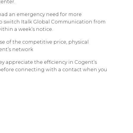
center.
Cloud Connect for Azure
Governance
Our People
вная
ность
 had an emergency need for more
Cloud Connect for Google Cloud
Resources
Our Environment
to switch Italk Global Communication from
thin a week’s notice.
Information Request
Our Network
 of the competitive price, physical
gent’s network
y appreciate the efficiency in Cogent’s
 before connecting with a contact when you