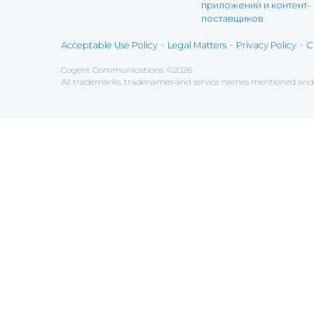
приложений и контент-
поставщиков
-
-
-
Acceptable Use Policy
Legal Matters
Privacy Policy
C
Cogent Communications
©
2026
All trademarks, tradenames and service names mentioned and/o
Save
Cookies user preferences
We use cookies to ensure you to get the best experien
Analytics
Accept all
Decline all
Tools used to analyze the
Google Analytics
Functional
Accept
Decline
Tools used to give you more fea
AddThis
Unknown
Accept
Decline
Unknown