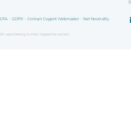
5
-
-
-
CPA
GDPR
Contact Cogent Webmaster
Net Neutrality
r used belong to their respective owners.
ce on our website. If you decline the use of cookies, 
 data to measure the effectiveness of a website and t
tures when navigating on the website, this can includ