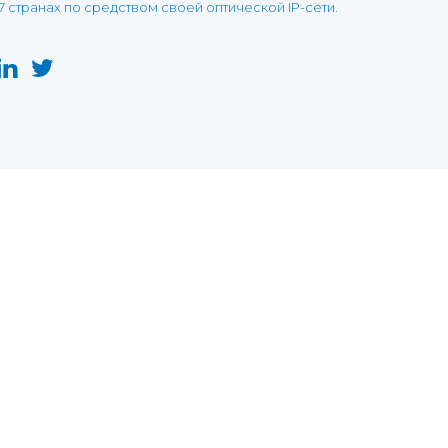
7 странах по средством своей оптической IP-сети.
this website may not function as expected.
Read more
o understand how it works.
e social sharing.