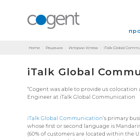
пр
Home
|
Решения
|
Истории Успеха
|
iTalk Global Commu
Инт
iTalk Global Commu
VP
Кол
“Cogent was able to provide us colocation a
Engineer at iTalk Global Communication
iTalk Global Communication
’s primary bus
whose first or second language is Mandari
(60% of customers are located within the U