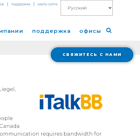
|
|
тов
поддержка
карта сайта
омпании
поддержка
офисы
СВЯЖИТЕСЬ С НАМИ
компании
Америка
изы
Европа
Азия
Liegel,
g
 в СМИ
eople
d Canada
Cloud Connect for AWS
Financials
l Communication requires bandwidth for
весторами