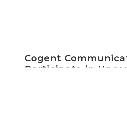
Cogent Communicat
Participate in Upc
WASHINGTON, D.C. November 9, 2020 – Cog
CCOI), one of the largest Internet service 
Cogent’s Chief Executive Officer, and Sean W
the following conference:
The
Bernstein Operational Decisions Con
Wallace will be presenting on Monday, Nove