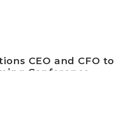
ions CEO and CFO to
oming Conference
ent Communications Holdings, Inc.(“Cogent”) (NASDA
providers in the world, today announced that Dave Scha
allace, Cogent’s Chief Financial Officer, will participa
ference
is being held virtually. Dave Schaeffer and Se
mber 16th at 1:30 p.m. ET.