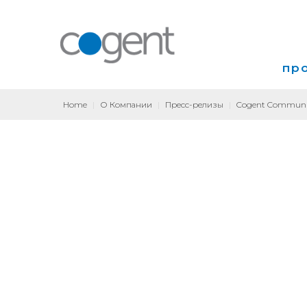
пр
Home
|
О Компании
|
Пресс-релизы
|
Cogent Communica
Инт
VP
Кол