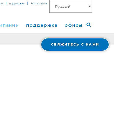
|
|
тов
поддержка
карта сайта
омпании
поддержка
офисы
СВЯЖИТЕСЬ С НАМИ
компании
Америка
изы
Европа
Азия
g
 в СМИ
Cloud Connect for AWS
Financials
весторами