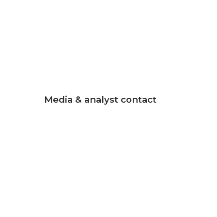
Media & analyst contact
Jocelyn Johnson
Senior Marketing
Communications Manager
Q:
+1-202-295-4299
effer,
jajohnson@cogentco.com
te in
MEDIA KIT
an