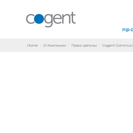
пр
Home
|
О Компании
|
Пресс-релизы
|
Cogent Communic
Инт
VP
Кол