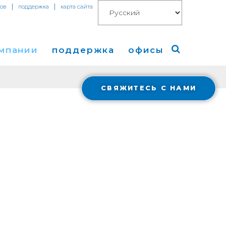
|
|
тов
поддержка
карта сайта
омпании
поддержка
офисы
СВЯЖИТЕСЬ С НАМИ
компании
Америка
изы
Европа
Азия
g
 в СМИ
Cloud Connect for AWS
Financials
весторами