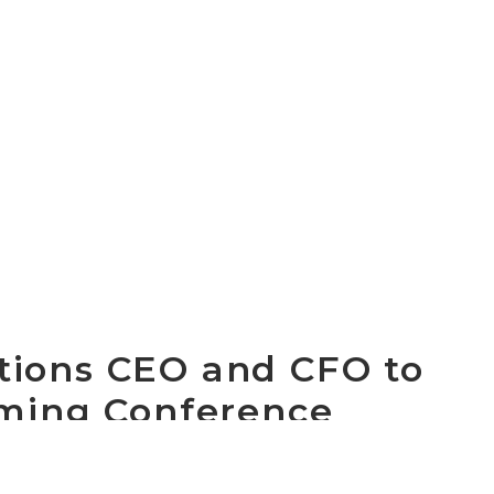
ions CEO and CFO to
oming Conference
ommunications Holdings, Inc. (NASDAQ: CCOI), one of