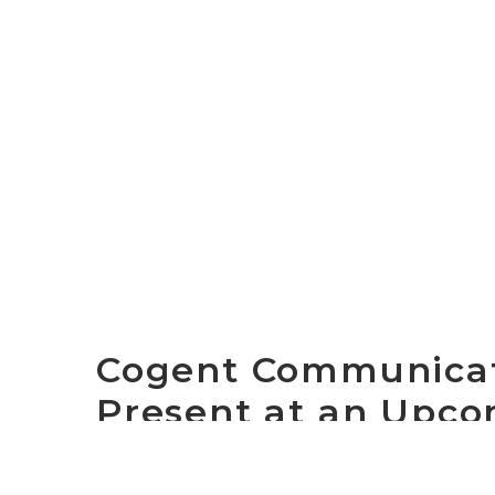
Cogent Communicat
Present at an Upc
WASHINGTON, D.C. May 13, 2020 – Cogent C