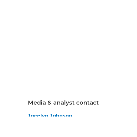
Media & analyst contact
Jocelyn Johnson
Senior Marketing
Communications Manager
 the